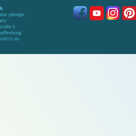
ch
tur ydesign
anz
traße 5
haffenburg
iklich.de