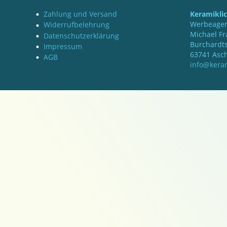
Zahlung und Versand
Keramikli
Werbeagen
Widerrufbelehrung
Michael Fr
Datenschutzerklärung
Burchardts
Impressum
63741 Asc
AGB
info@keram