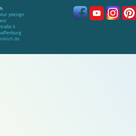
ch
tur ydesign
anz
traße 5
haffenburg
iklich.de