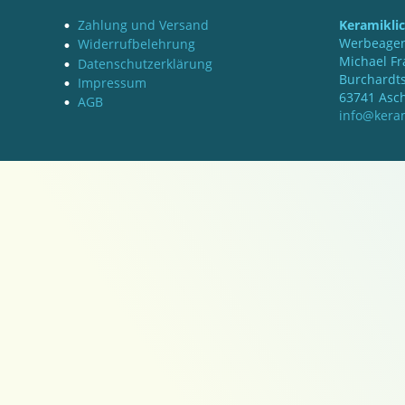
Zahlung und Versand
Keramikli
Werbeagen
Widerrufbelehrung
Michael Fr
Datenschutzerklärung
Burchardts
Impressum
63741 Asc
AGB
info@keram