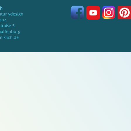
ch
tur ydesign
anz
traße 5
haffenburg
iklich.de