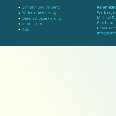
Zahlung und Versand
Keramikli
Werbeagen
Widerrufbelehrung
Michael Fr
Datenschutzerklärung
Burchardts
Impressum
63741 Asc
AGB
info@keram