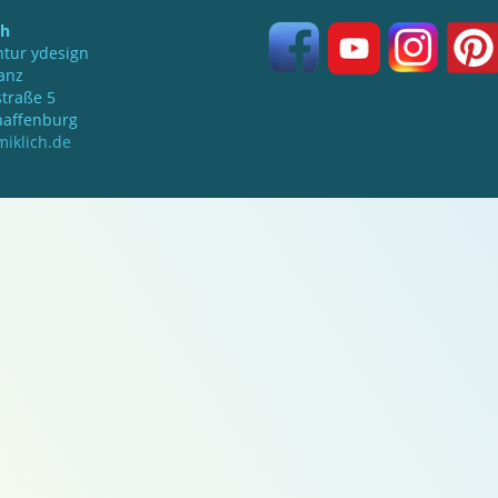
ch
tur ydesign
anz
traße 5
haffenburg
iklich.de