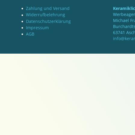
Zahlung und Versand
Keramikli
Werbeagen
Widerrufbelehrung
Michael Fr
Datenschutzerklärung
Burchardts
Impressum
63741 Asc
AGB
info@keram