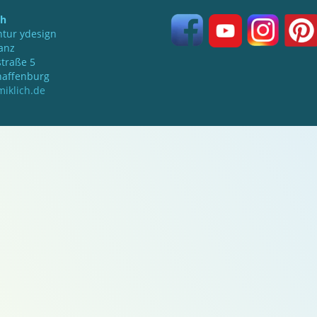
ch
tur ydesign
anz
traße 5
haffenburg
iklich.de