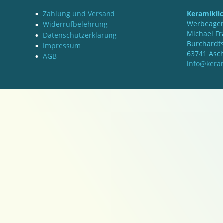
Zahlung und Versand
Keramikli
Werbeagen
Widerrufbelehrung
Michael Fr
Datenschutzerklärung
Burchardts
Impressum
63741 Asc
AGB
info@keram