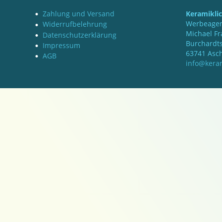
Zahlung und Versand
Keramikli
Werbeagen
Widerrufbelehrung
Michael Fr
Datenschutzerklärung
Burchardts
Impressum
63741 Asc
AGB
info@keram