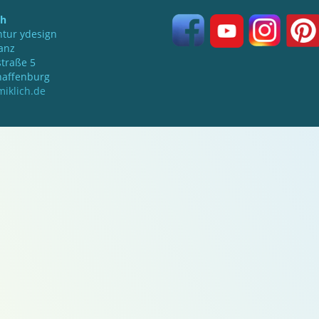
ch
tur ydesign
anz
traße 5
haffenburg
iklich.de