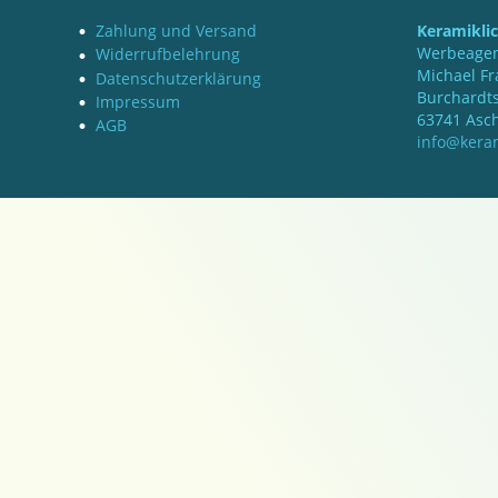
Zahlung und Versand
Keramikli
Werbeagen
Widerrufbelehrung
Michael Fr
Datenschutzerklärung
Burchardts
Impressum
63741 Asc
AGB
info@keram