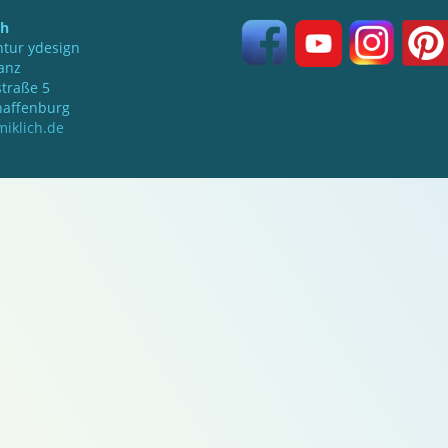
ch
tur ydesign
anz
traße 5
haffenburg
iklich.de