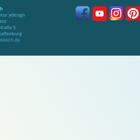
ch
tur ydesign
anz
traße 5
haffenburg
iklich.de