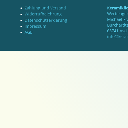
Zahlung und Versand
Keramikli
Werbeagen
Widerrufbelehrung
Michael Fr
Datenschutzerklärung
Burchardts
Impressum
63741 Asc
AGB
info@keram