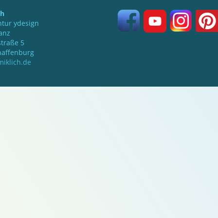
ch
tur ydesign
anz
traße 5
haffenburg
iklich.de