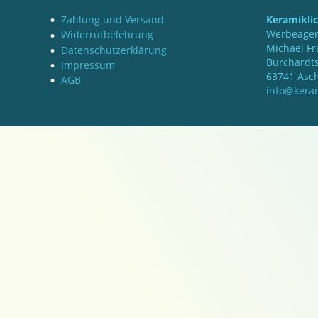
Zahlung und Versand
Keramikli
Werbeagen
Widerrufbelehrung
Michael Fr
Datenschutzerklärung
Burchardts
Impressum
63741 Asc
AGB
info@keram