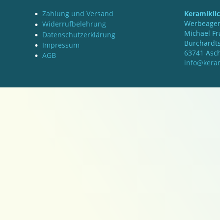
Zahlung und Versand
Keramikli
Werbeagen
Widerrufbelehrung
Michael Fr
Datenschutzerklärung
Burchardts
Impressum
63741 Asc
AGB
info@keram