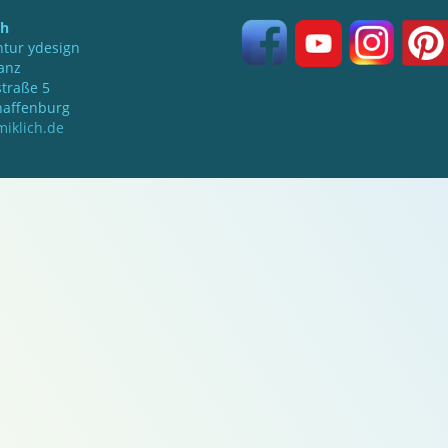
ch
tur ydesign
anz
traße 5
haffenburg
iklich.de